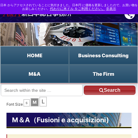
日本 からアクセスされていることに気付きました。日本円 に価格を更新しましたので、お買い物を
お楽しみください。
代わりに米ドル をご利用ください。
非表示
HOME
Business Consulting
M&A
The Firm
Search
JP HOME
Italiano HOME
Le fusioni triangolari
L
M
S
Font Size
M＆A（Fusioni e acquisizioni)