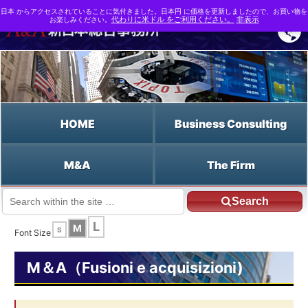
日本 からアクセスされていることに気付きました。日本円 に価格を更新しましたので、お買い物を
お楽しみください。
代わりに米ドル をご利用ください。
非表示
HOME
Business Consulting
M&A
The Firm
Search
JP HOME
Italiano HOME
La negazione della personalità giuridica
L
M
S
Font Size
M＆A（Fusioni e acquisizioni)