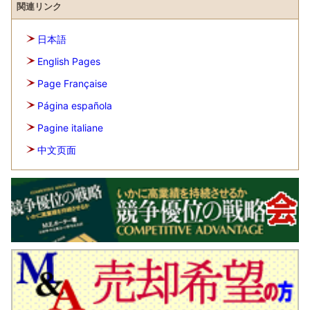
関連リンク
日本語
English Pages
Page Française
Página española
Pagine italiane
中文页面