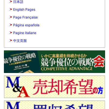
日本語
English Pages
Page Française
Página española
Pagine italiane
中文页面