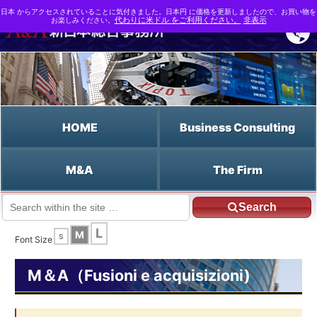
日本 からアクセスされていることに気付きました。日本円 に価格を更新しましたので、お買い物を
お楽しみください。
代わりに米ドル をご利用ください。
非表示
HOME
Business Consulting
M&A
The Firm
Search
JP HOME
Italiano HOME
La Longlist
L
M
S
Font Size
M＆A（Fusioni e acquisizioni)