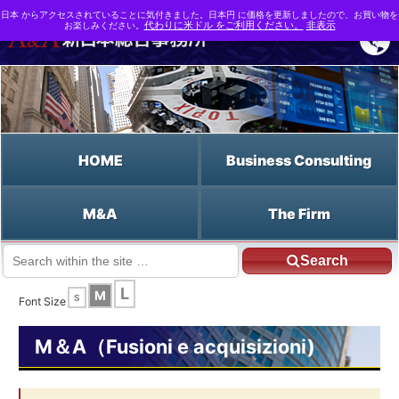
日本 からアクセスされていることに気付きました。日本円 に価格を更新しましたので、お買い物を
お楽しみください。
代わりに米ドル をご利用ください。
非表示
HOME
Business Consulting
M&A
The Firm
Search
JP HOME
Italiano HOME
Il valore delle azioni
L
M
S
Font Size
M＆A（Fusioni e acquisizioni)