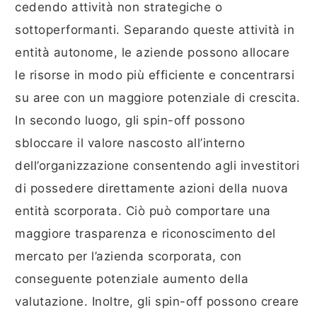
cedendo attività non strategiche o
sottoperformanti. Separando queste attività in
entità autonome, le aziende possono allocare
le risorse in modo più efficiente e concentrarsi
su aree con un maggiore potenziale di crescita.
In secondo luogo, gli spin-off possono
sbloccare il valore nascosto all’interno
dell’organizzazione consentendo agli investitori
di possedere direttamente azioni della nuova
entità scorporata. Ciò può comportare una
maggiore trasparenza e riconoscimento del
mercato per l’azienda scorporata, con
conseguente potenziale aumento della
valutazione. Inoltre, gli spin-off possono creare