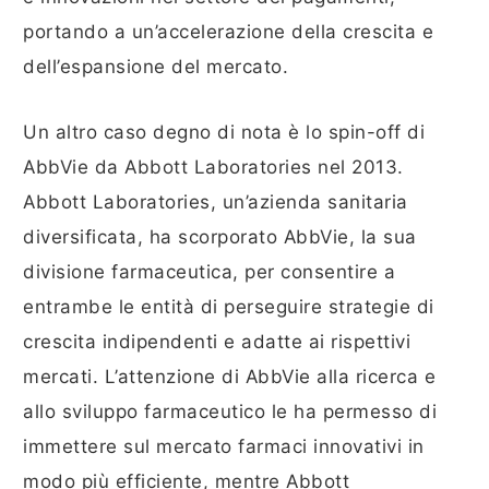
portando a un’accelerazione della crescita e
dell’espansione del mercato.
Un altro caso degno di nota è lo spin-off di
AbbVie da Abbott Laboratories nel 2013.
Abbott Laboratories, un’azienda sanitaria
diversificata, ha scorporato AbbVie, la sua
divisione farmaceutica, per consentire a
entrambe le entità di perseguire strategie di
crescita indipendenti e adatte ai rispettivi
mercati. L’attenzione di AbbVie alla ricerca e
allo sviluppo farmaceutico le ha permesso di
immettere sul mercato farmaci innovativi in
modo più efficiente, mentre Abbott