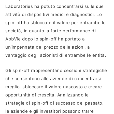
Laboratories ha potuto concentrarsi sulle sue
attività di dispositivi medici e diagnostici. Lo
spin-off ha sbloccato il valore per entrambe le
società, in quanto la forte performance di
AbbVie dopo lo spin-off ha portato a
un’impennata del prezzo delle azioni, a
vantaggio degli azionisti di entrambe le entità.
Gli spin-off rappresentano cessioni strategiche
che consentono alle aziende di concentrarsi
meglio, sbloccare il valore nascosto e creare
opportunità di crescita. Analizzando le
strategie di spin-off di successo del passato,
le aziende e gli investitori possono trarre