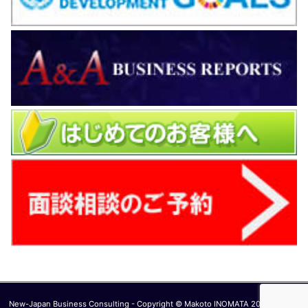
New-Japan Business Consulting - Copyright © Makoto INOMATA 2003 - 2026.