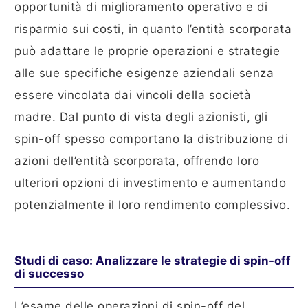
opportunità di miglioramento operativo e di
risparmio sui costi, in quanto l’entità scorporata
può adattare le proprie operazioni e strategie
alle sue specifiche esigenze aziendali senza
essere vincolata dai vincoli della società
madre. Dal punto di vista degli azionisti, gli
spin-off spesso comportano la distribuzione di
azioni dell’entità scorporata, offrendo loro
ulteriori opzioni di investimento e aumentando
potenzialmente il loro rendimento complessivo.
Studi di caso: Analizzare le strategie di spin-off
di successo
L’esame delle operazioni di spin-off del