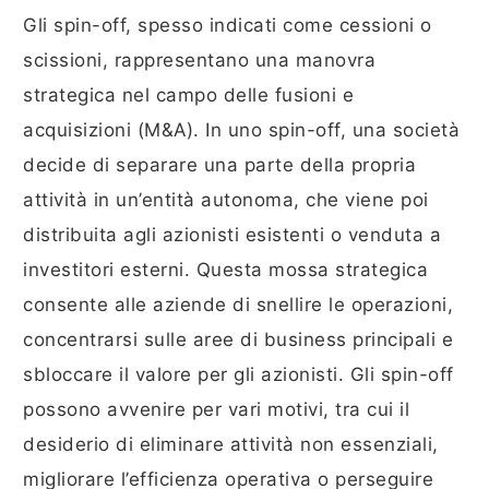
Gli spin-off, spesso indicati come cessioni o
scissioni, rappresentano una manovra
strategica nel campo delle fusioni e
acquisizioni (M&A). In uno spin-off, una società
decide di separare una parte della propria
attività in un’entità autonoma, che viene poi
distribuita agli azionisti esistenti o venduta a
investitori esterni. Questa mossa strategica
consente alle aziende di snellire le operazioni,
concentrarsi sulle aree di business principali e
sbloccare il valore per gli azionisti. Gli spin-off
possono avvenire per vari motivi, tra cui il
desiderio di eliminare attività non essenziali,
migliorare l’efficienza operativa o perseguire