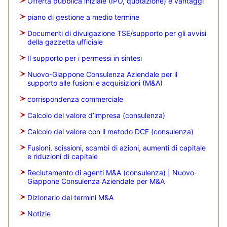
Offerta pubblica iniziale (IPO, quotazione) e vantaggi
piano di gestione a medio termine
Documenti di divulgazione TSE/supporto per gli avvisi
della gazzetta ufficiale
Il supporto per i permessi in sintesi
Nuovo-Giappone Consulenza Aziendale per il
supporto alle fusioni e acquisizioni (M&A)
corrispondenza commerciale
Calcolo del valore d’impresa (consulenza)
Calcolo del valore con il metodo DCF (consulenza)
Fusioni, scissioni, scambi di azioni, aumenti di capitale
e riduzioni di capitale
Reclutamento di agenti M&A (consulenza) | Nuovo-
Giappone Consulenza Aziendale per M&A
Dizionario dei termini M&A
Notizie