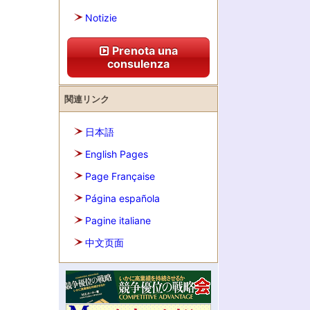
Notizie
Prenota una
consulenza
関連リンク
日本語
English Pages
Page Française
Página española
Pagine italiane
中文页面