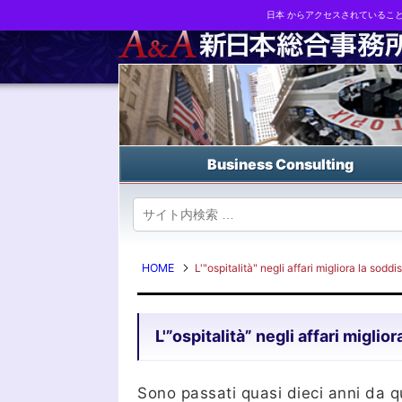
日本 からアクセスされているこ
Business strategy reports, business matching and M&A in Japa
Business Consulting
HOME
L'"ospitalità" negli affari migliora la soddi
L'”ospitalità” negli affari miglio
Sono passati quasi dieci anni da qu