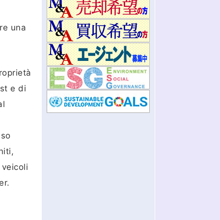
ere una
roprietà
st e di
al
sso
iti,
veicoli
er.