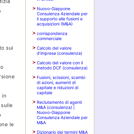
tizia
Nuovo-Giappone
a
Consulenza Aziendale per
il supporto alle fusioni e
acquisizioni (M&A)
corrispondenza
commerciale
to sui
Calcolo del valore
d’impresa (consulenza)
Calcolo del valore con il
so
metodo DCF (consulenza)
rsione
Fusioni, scissioni, scambi
di azioni, aumenti di
capitale e riduzioni di
capitale
 in
Reclutamento di agenti
sulle
M&A (consulenza) |
Nuovo-Giappone
o
Consulenza Aziendale per
M&A
one le
Dizionario dei termini M&A