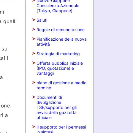
Nuovo-Giappone
Consulenza Aziendale
(Tokyo, Giappone)
ni
Saluti
 quelli
Regole di remunerazione
Pianificazione della nuova
attività
 sui
Strategia di marketing
si i
Offerta pubblica iniziale
(IPO, quotazione) e
vantaggi
ia
piano di gestione a medio
a
termine
Documenti di
divulgazione
zione
TSE/supporto per gli
avvisi della gazzetta
ri a
ufficiale
Il supporto per i permessi
in sintesi