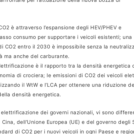
affrontare per l’attuazione della nuova bozza di
i CO2 è attraverso l’espansione degli HEV/PHEV e
basso consumo per supportare i veicoli esistenti; una
di CO2 entro il 2030 è impossibile senza la neutraliz
ità ma anche del carburante.
ettrificazione è il rapporto tra la densità energetica 
tonomia di crociera; le emissioni di CO2 dei veicoli elet
izzando il WtW e l’LCA per ottenere una riduzione de
della densità energetica.
elettrificazione dei governi nazionali, vi sono differe
la Cina, dell’Unione Europea (UE) e del governo degli 
andard di CO2 per i nuovi veicoli in ogni Paese e regi