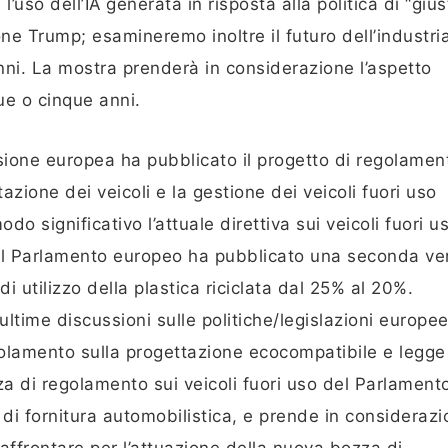
uso dell’IA generata in risposta alla politica di “gius
ne Trump; esamineremo inoltre il futuro dell’industri
nni. La mostra prenderà in considerazione l’aspetto
due o cinque anni.
ssione europea ha pubblicato il progetto di regolamen
ttazione dei veicoli e la gestione dei veicoli fuori uso
o significativo l’attuale direttiva sui veicoli fuori u
 il Parlamento europeo ha pubblicato una seconda ve
di utilizzo della plastica riciclata dal 25% al 20%.
ltime discussioni sulle politiche/legislazioni europee
olamento sulla progettazione ecocompatibile e legge 
za di regolamento sui veicoli fuori uso del Parlament
di fornitura automobilistica, e prende in considerazi