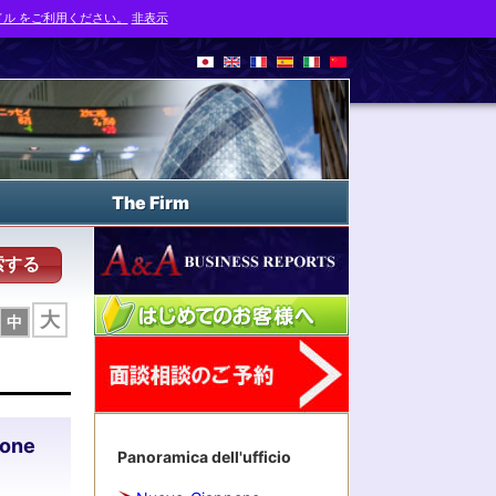
ル をご利用ください。
非表示
The Firm
索する
大
中
ione
Panoramica dell'ufficio