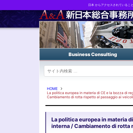
日本 からアクセスされているこ
Business strategy reports, business matching and M&A in Japa
Business Consulting
HOME
La politica europea in materia di CE e la bozza di r
Cambiamento di rotta rispetto al passaggio ai veicoli 
La politica europea in materia d
interna / Cambiamento di rotta ri