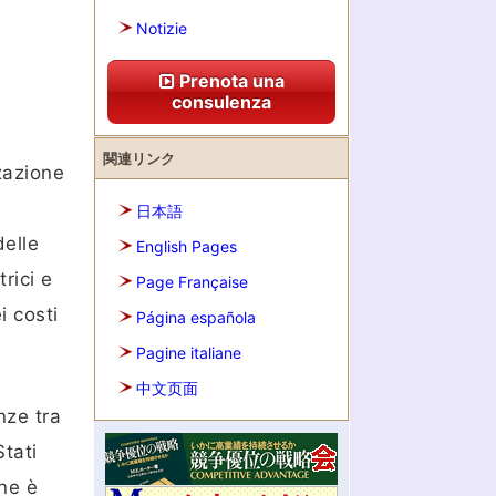
Notizie
Prenota una
consulenza
関連リンク
zazione
日本語
delle
English Pages
trici e
Page Française
i costi
Página española
Pagine italiane
中文页面
nze tra
Stati
one è