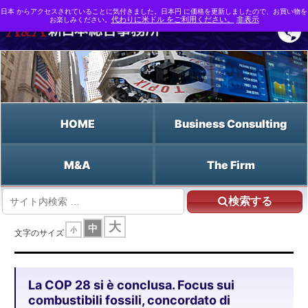
日本 からアクセスされていることに気付きました。日本円 に価格を更新しましたので、お買い物を
お楽しみください。
代わりに米ドル をご利用ください。
非表示
HOME
Business Consulting
M&A
The Firm
検索する
HOME
大
中
小
La COP 28 si è conclusa. Focus sui combustibili fossili, concordato di
文字のサイズ
"procedere con il disinvestimento"
La COP 28 si è conclusa. Focus sui
combustibili fossili, concordato di