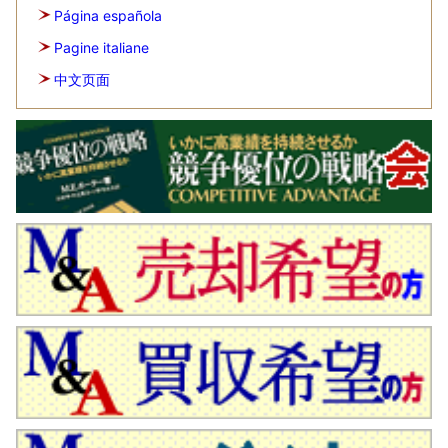
Página española
Pagine italiane
中文页面