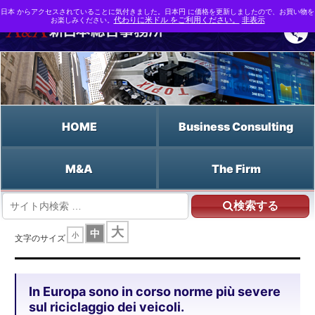
日本 からアクセスされていることに気付きました。日本円 に価格を更新しましたので、お買い物を
お楽しみください。
代わりに米ドル をご利用ください。
非表示
HOME
Business Consulting
M&A
The Firm
検索する
HOME
大
中
小
In Europa sono in corso norme più severe sul riciclaggio dei veicoli.
文字のサイズ
In Europa sono in corso norme più severe
sul riciclaggio dei veicoli.