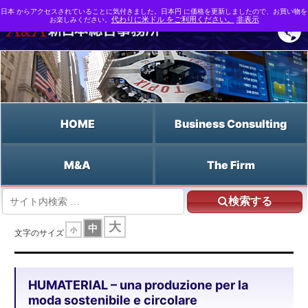
日本 からアクセスされていることに気付きました。日本円 に価格を更新しましたので、お買い物を
お楽しみください。
代わりに米ドル をご利用ください。
非表示
HOME
Business Consulting
M&A
The Firm
検索する
HOME
大
中
小
HUMATERIAL - una produzione per la moda sostenibile e circolare
文字のサイズ
HUMATERIAL – una produzione per la
moda sostenibile e circolare