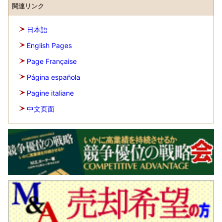
関連リンク
日本語
English Pages
Page Française
Página española
Pagine italiane
中文页面