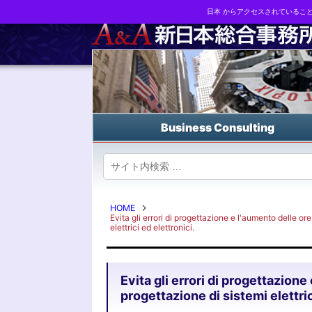
日本 からアクセスされているこ
Business strategy reports, business matching and M&A in Japa
Business Consulting
HOME
Evita gli errori di progettazione e l'aumento delle ore
elettrici ed elettronici.
Evita gli errori di progettazione
progettazione di sistemi elettric