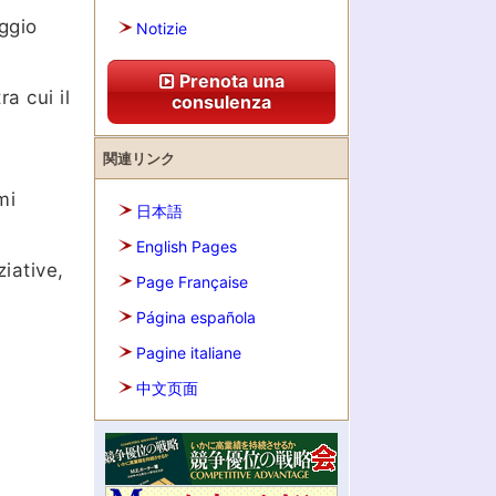
ggio
Notizie
Prenota una
a cui il
consulenza
関連リンク
mi
日本語
English Pages
iative,
Page Française
Página española
Pagine italiane
中文页面