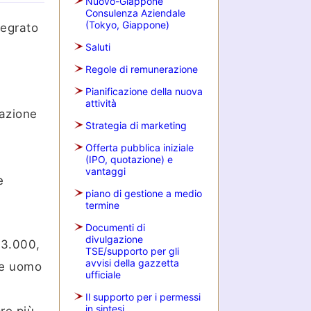
Nuovo-Giappone
Consulenza Aziendale
(Tokyo, Giappone)
tegrato
Saluti
Regole di remunerazione
Pianificazione della nuova
attività
tazione
Strategia di marketing
Offerta pubblica iniziale
(IPO, quotazione) e
vantaggi
e
piano di gestione a medio
termine
Documenti di
divulgazione
 3.000,
TSE/supporto per gli
avvisi della gazzetta
re uomo
ufficiale
Il supporto per i permessi
in sintesi