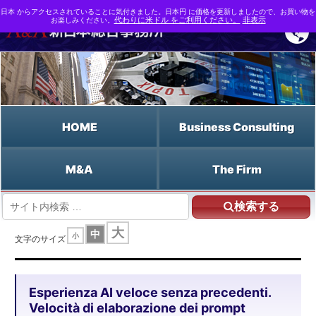
日本 からアクセスされていることに気付きました。日本円 に価格を更新しましたので、お買い物を
お楽しみください。
代わりに米ドル をご利用ください。
非表示
HOME
Business Consulting
M&A
The Firm
検索する
HOME
大
中
小
Esperienza AI veloce senza precedenti. Velocità di elaborazione dei prompt
文字のサイズ
aumentata di un fattore 5.
Esperienza AI veloce senza precedenti.
Velocità di elaborazione dei prompt