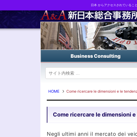
日本 からアクセスされているこ
Business strategy reports, business matching and M&A in Japa
Business Consulting
HOME
Come ricercare le dimensioni e le tendenze
Come ricercare le dimensioni e l
Negli ultimi anni il mercato dei veic