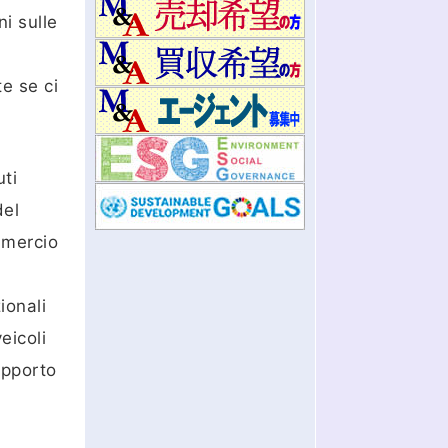
ni sulle
e se ci
uti
del
mmercio
ionali
eicoli
apporto