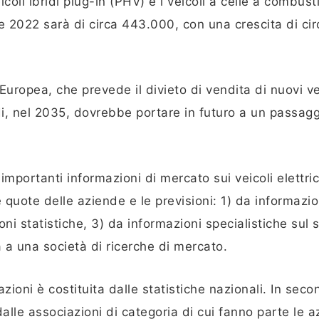
eicoli ibridi plug-in (PHV) e i veicoli a celle a combust
e 2022 sarà di circa 443.000, con una crescita di circ
Europea, che prevede il divieto di vendita di nuovi ve
idi, nel 2035, dovrebbe portare in futuro a un passag
mportanti informazioni di mercato sui veicoli elettric
quote delle aziende e le previsioni: 1) da informazio
ni statistiche, 3) da informazioni specialistiche sul 
 a una società di ricerche di mercato.
zioni è costituita dalle statistiche nazionali. In sec
dalle associazioni di categoria di cui fanno parte le 