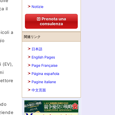
ibile
Notizie
a il
Prenota una
consulenza
icoli a
関連リンク
gio
日本語
English Pages
i (EV),
Page Française
ni
Página española
settore
Pagine italiane
中文页面
ondo
aziende