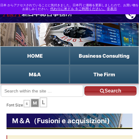
日本 からアクセスされていることに気付きました。日本円 に価格を更新しましたので、お買い物を
お楽しみください。
代わりに米ドル をご利用ください。
非表示
HOME
Business Consulting
M&A
The Firm
Search
JP HOME
Italiano HOME
Q Ratio
L
M
S
Font Size
M＆A（Fusioni e acquisizioni)