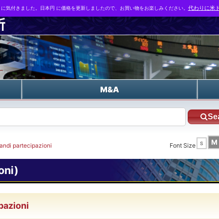
とに気付きました。日本円 に価格を更新しましたので、お買い物をお楽しみください。
代わりに米ド
n
M&A
Se
M
S
randi partecipazioni
Font Size
oni)
ipazioni