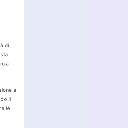
à di
osta
anza
sione e
do il
re le