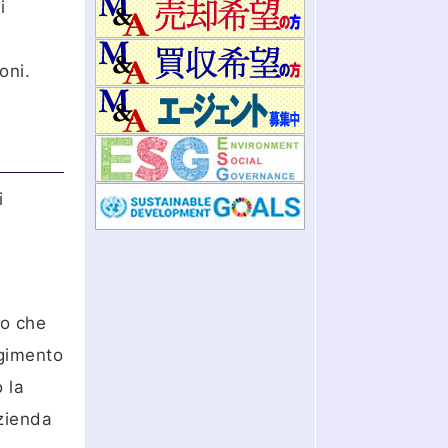
i
oni.
i
no che
lgimento
 la
azienda