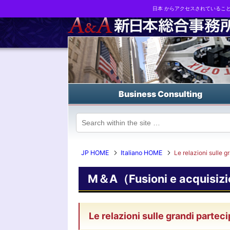
日本 からアクセスされているこ
Business strategy reports, business matching and M&A in Japa
Business Consulting
JP HOME
Italiano HOME
Le relazioni sulle g
M＆A（Fusioni e acquisizi
Le relazioni sulle grandi partec