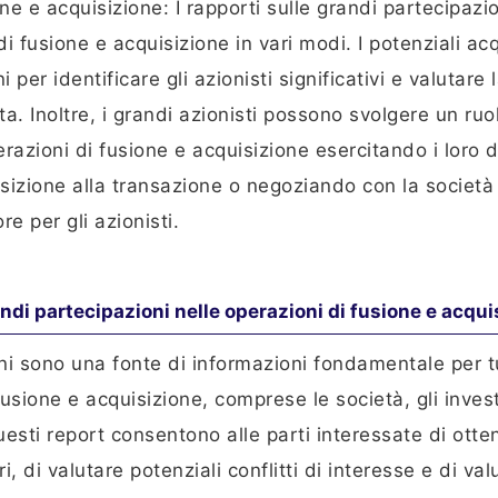
ne e acquisizione: I rapporti sulle grandi partecipazi
i fusione e acquisizione in vari modi. I potenziali acq
per identificare gli azionisti significativi e valutare l
a. Inoltre, i grandi azionisti possono svolgere un ruo
erazioni di fusione e acquisizione esercitando i loro dir
izione alla transazione o negoziando con la società
e per gli azionisti.
andi partecipazioni nelle operazioni di fusione e acqui
oni sono una fonte di informazioni fondamentale per t
fusione e acquisizione, comprese le società, gli invest
esti report consentono alle parti interessate di otte
i, di valutare potenziali conflitti di interesse e di val