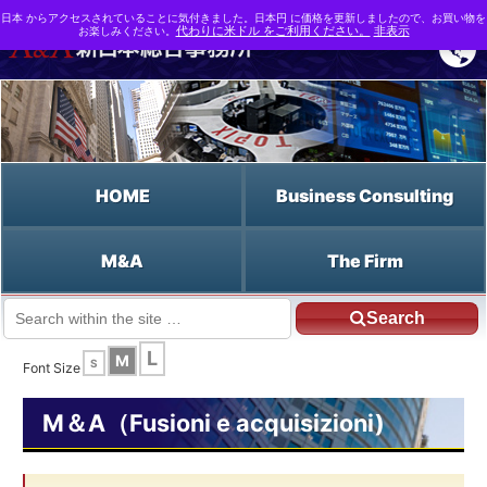
日本 からアクセスされていることに気付きました。日本円 に価格を更新しましたので、お買い物を
お楽しみください。
代わりに米ドル をご利用ください。
非表示
HOME
Business Consulting
M&A
The Firm
Search
JP HOME
Italiano HOME
Le economie di scala
L
M
S
Font Size
M＆A（Fusioni e acquisizioni)