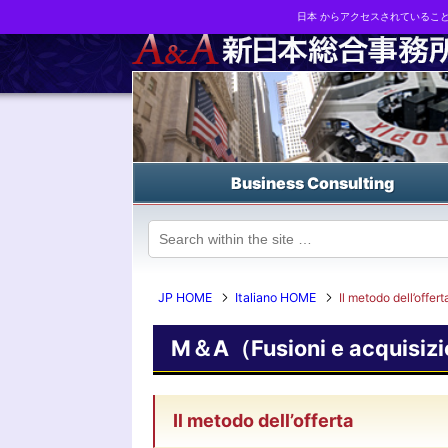
日本 からアクセスされているこ
Business strategy reports, business matching and M&A in Japa
Business Consulting
JP HOME
Italiano HOME
Il metodo dell’offert
M＆A（Fusioni e acquisizi
Il metodo dell’offerta