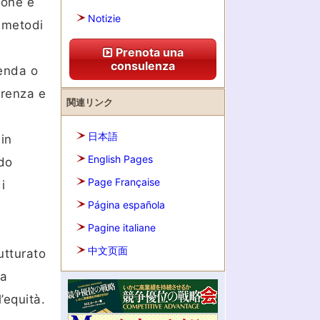
ione e
Notizie
i metodi
Prenota una
consulenza
ienda o
arenza e
関連リンク
日本語
in
English Pages
odo
Page Française
i
Página española
Pagine italiane
中文页面
utturato
ma
’equità.