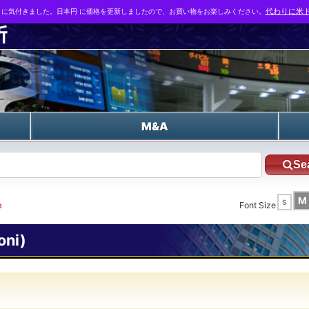
とに気付きました。日本円 に価格を更新しましたので、お買い物をお楽しみください。
代わりに米ド
n
M&A
Se
M
S
a
Font Size
oni)