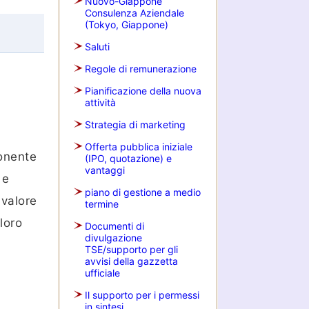
Nuovo-Giappone
Consulenza Aziendale
(Tokyo, Giappone)
Saluti
Regole di remunerazione
Pianificazione della nuova
attività
Strategia di marketing
Offerta pubblica iniziale
ponente
(IPO, quotazione) e
vantaggi
 e
piano di gestione a medio
 valore
termine
loro
Documenti di
divulgazione
TSE/supporto per gli
avvisi della gazzetta
ufficiale
Il supporto per i permessi
in sintesi