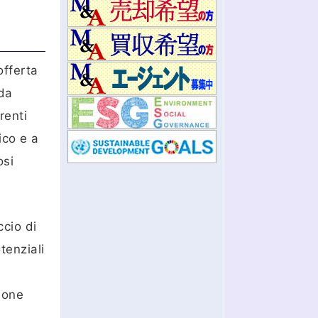
offerta
 da
renti
ico e a
osi
ccio di
tenziali
sione