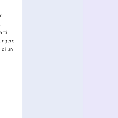
in
.
arti
iungere
 di un