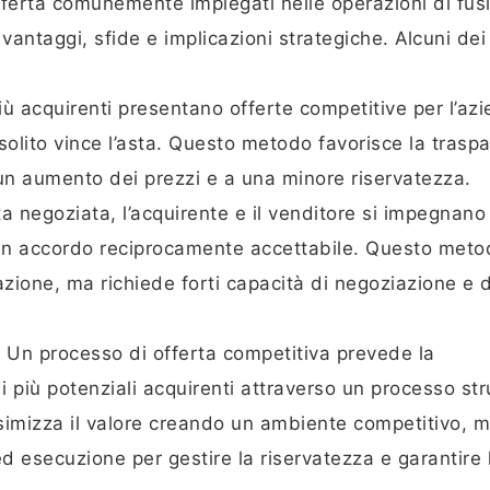
offerta comunemente impiegati nelle operazioni di fus
 vantaggi, sfide e implicazioni strategiche. Alcuni de
più acquirenti presentano offerte competitive per l’az
di solito vince l’asta. Questo metodo favorisce la trasp
un aumento dei prezzi e a una minore riservatezza.
a negoziata, l’acquirente e il venditore si impegnano 
e un accordo reciprocamente accettabile. Questo met
azione, ma richiede forti capacità di negoziazione e d
: Un processo di offerta competitiva prevede la
di più potenziali acquirenti attraverso un processo str
imizza il valore creando un ambiente competitivo, 
ed esecuzione per gestire la riservatezza e garantire l