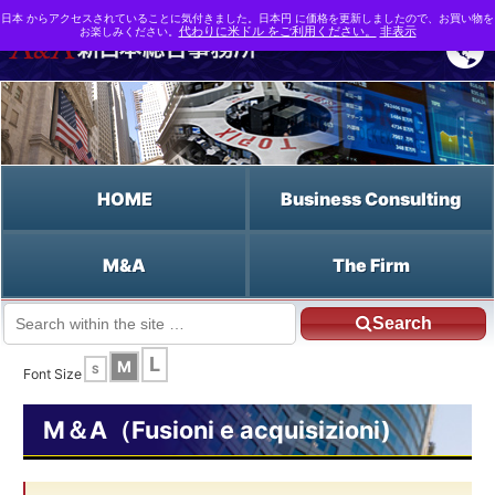
日本 からアクセスされていることに気付きました。日本円 に価格を更新しましたので、お買い物を
お楽しみください。
代わりに米ドル をご利用ください。
非表示
HOME
Business Consulting
M&A
The Firm
Search
JP HOME
Italiano HOME
Due Diligence finanziaria
L
M
S
Font Size
M＆A（Fusioni e acquisizioni)