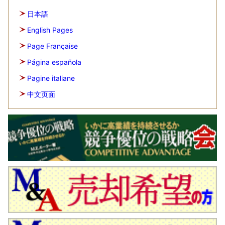
日本語
English Pages
Page Française
Página española
Pagine italiane
中文页面