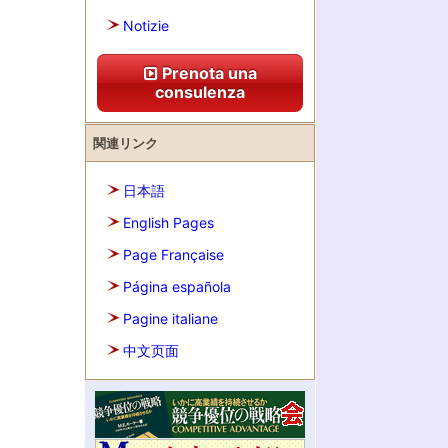
Notizie
Prenota una
consulenza
関連リンク
日本語
English Pages
Page Française
Página española
Pagine italiane
中文页面