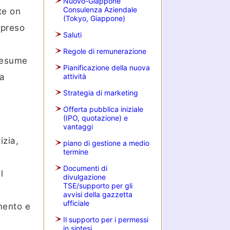
Nuovo-Giappone
Consulenza Aziendale
te on
(Tokyo, Giappone)
 preso
Saluti
Regole di remunerazione
presume
Pianificazione della nuova
 a
attività
Strategia di marketing
Offerta pubblica iniziale
(IPO, quotazione) e
vantaggi
izia,
piano di gestione a medio
termine
Documenti di
l
divulgazione
TSE/supporto per gli
avvisi della gazzetta
ufficiale
mento e
Il supporto per i permessi
in sintesi