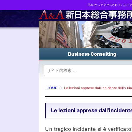
日本 からアクセスされているこ
Business strategy reports, business matching and M&A in Japa
Business Consulting
HOME
Le lezioni apprese dall'incidente dello Xi
Le lezioni apprese dall’incident
Un tragico incidente si è verificat