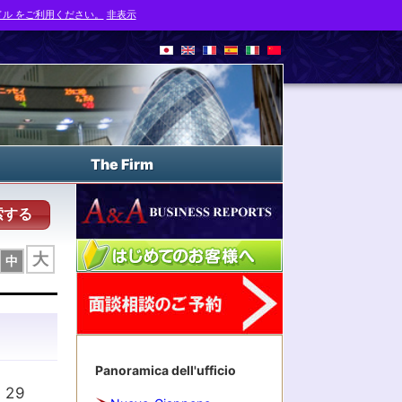
ル をご利用ください。
非表示
The Firm
索する
大
中
Panoramica dell'ufficio
l 29