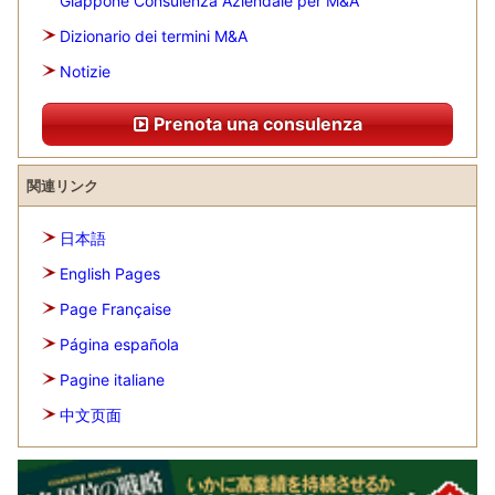
Giappone Consulenza Aziendale per M&A
Dizionario dei termini M&A
Notizie
Prenota una consulenza
関連リンク
日本語
English Pages
Page Française
Página española
Pagine italiane
中文页面