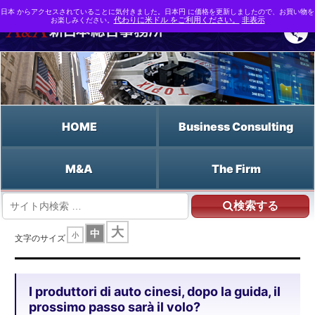
日本 からアクセスされていることに気付きました。日本円 に価格を更新しましたので、お買い物を
お楽しみください。
代わりに米ドル をご利用ください。
非表示
HOME
Business Consulting
M&A
The Firm
検索する
HOME
大
中
小
I produttori di auto cinesi, dopo la guida, il prossimo passo sarà il volo?
文字のサイズ
I produttori di auto cinesi, dopo la guida, il
prossimo passo sarà il volo?