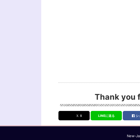
Thank you f
Ｘ
LINEに送る
シ
New-Jap