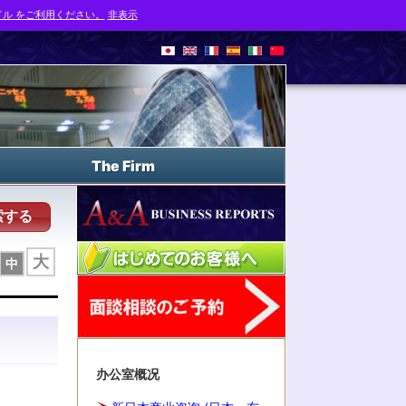
ル をご利用ください。
非表示
The Firm
索する
大
中
办公室概况