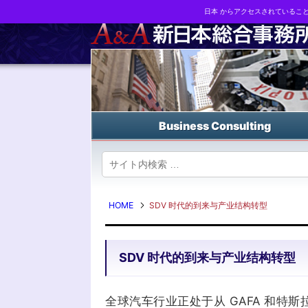
日本 からアクセスされているこ
Business strategy reports, business matching and M&A in Japa
Business Consulting
HOME
SDV 时代的到来与产业结构转型
SDV 时代的到来与产业结构转型
全球汽车行业正处于从 GAFA 和特