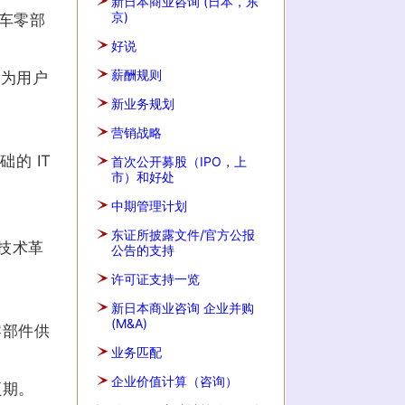
新日本商业咨询 (日本，东
京)
汽车零部
好说
薪酬规则
现为用户
新业务规划
营销战略
的 IT
首次公开募股（IPO，上
市）和好处
中期管理计划
东证所披露文件/官方公报
技术革
公告的支持
许可证支持一览
新日本商业咨询 企业并购
(M&A)
零部件供
业务匹配
企业价值计算（咨询）
预期。