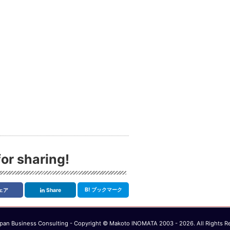
or sharing!
B!
ブックマーク
ェア
Share
an Business Consulting - Copyright © Makoto INOMATA 2003 - 2026. All Rights R