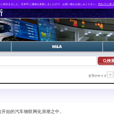
とに気付きました。日本円 に価格を更新しましたので、お買い物をお楽しみください。
代わりに米ド
n
M&A
検
小
文字のサイズ
斯拉开始的汽车物联网化浪潮之中。