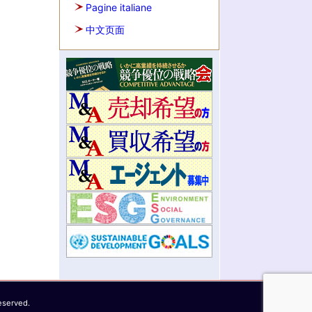
Pagine italiane
中文页面
eserved.