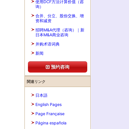
使用DCF方法计算价值（咨
询）
合并、分立、股份交换、增
资和减资
招聘M&A代理（咨询）｜新
日本M&A商业咨询
并购术语词典
新闻
预约咨询
関連リンク
日本語
English Pages
Page Française
Página española