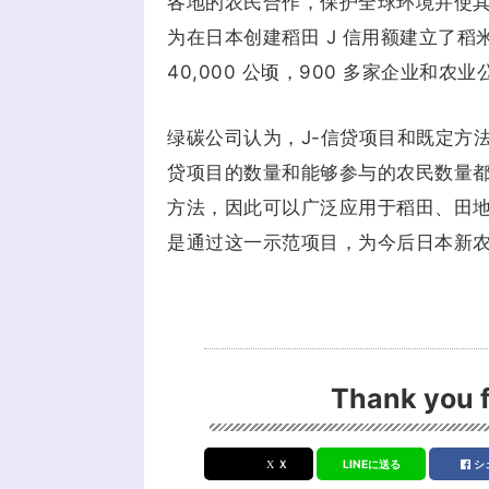
各地的农民合作，保护全球环境并使其
为在日本创建稻田 J 信用额建立了稻米
40,000 公顷，900 多家企业
绿碳公司认为，J-信贷项目和既定方
贷项目的数量和能够参与的农民数量都
方法，因此可以广泛应用于稻田、田地
是通过这一示范项目，为今后日本新
Thank you f
Ｘ
LINEに送る
シ