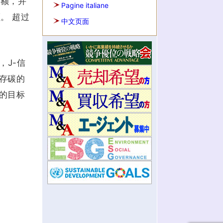
用额，并
Pagine italiane
。 超过
中文页面
，J-信
存碳的
的目标