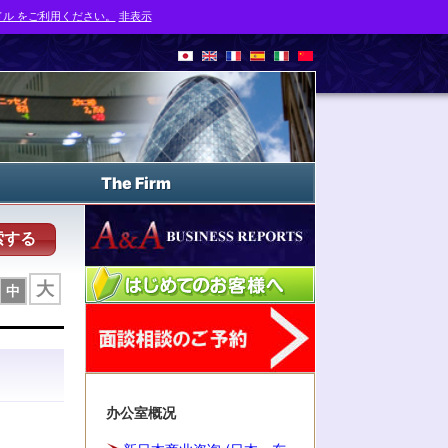
ル をご利用ください。
非表示
The Firm
索する
大
中
办公室概况