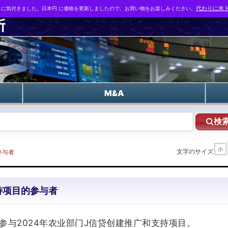
とに気付きました。日本円 に価格を更新しましたので、お買い物をお楽しみください。
代わりに米ド
n
M&A
検
小
文字のサイズ
参与者
持项目的参与者
参与2024年农业部门J信贷创建推广和支持项目。