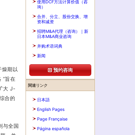
使用DCF方法计算价值（咨
询）
合并、分立、股份交换、增
资和减资
招聘M&A代理（咨询）｜新
日本M&A商业咨询
并购术语词典
新闻
干燥期以
预约咨询
 ”旨在
関連リンク
大 J-
综合的
日本語
English Pages
Page Française
则与全国
Página española