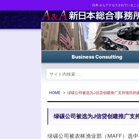
日本 からアクセスされているこ
Business strategy reports, business matching and M&A in Japa
Business Consulting
HOME
绿碳公司被选为J信贷创建推广支持项目的
绿碳公司被选为J信贷创建推广支
绿碳公司被农林渔业部（MAFF）选中