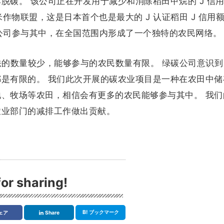
脱碳。 该公司正在开发用于减少和消除稻田甲烷的 J 信
作物联盟，这是日本首个也是最大的 J 认证稻田 J 信用额
和农业公司参与其中，在全国范围内形成了一个独特的农民网络。
法的数量较少，能够参与的农民数量有限。 绿碳公司意识到
是有限的。 我们此次开展的碳农业项目是一种在农田中储
、牧场等农田，相信会有更多的农民能够参与其中。 我们
农业部门的减排工作做出贡献。
or sharing!
B!
ブックマーク
ェア
Share