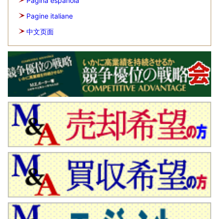
Página española
Pagine italiane
中文页面