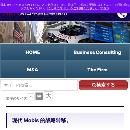
日本 からアクセスされていることに気付きました。日本円 に価格を更新しましたので、お買い物を
お楽しみください。
代わりに米ドル をご利用ください。
非表示
HOME
Business Consulting
M&A
The Firm
検索する
HOME
现代 Mobis 的战略转移。
大
中
小
文字のサイズ
现代 Mobis 的战略转移。