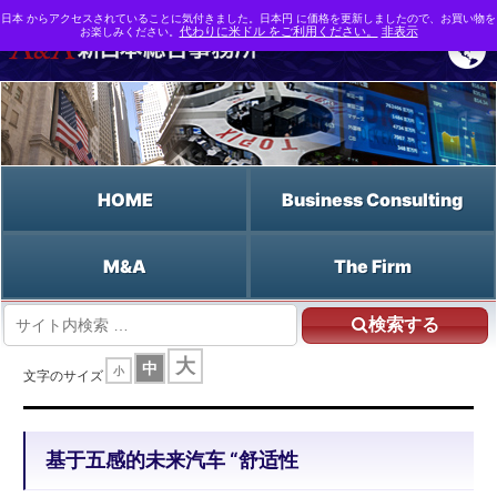
日本 からアクセスされていることに気付きました。日本円 に価格を更新しましたので、お買い物を
お楽しみください。
代わりに米ドル をご利用ください。
非表示
HOME
Business Consulting
M&A
The Firm
検索する
HOME
基于五感的未来汽车 "舒适性
大
中
小
文字のサイズ
基于五感的未来汽车 “舒适性