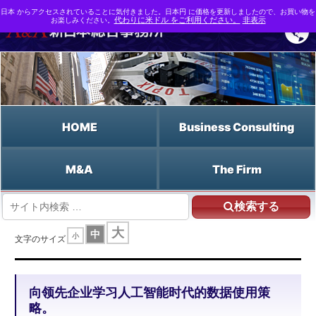
日本 からアクセスされていることに気付きました。日本円 に価格を更新しましたので、お買い物を
お楽しみください。
代わりに米ドル をご利用ください。
非表示
HOME
Business Consulting
M&A
The Firm
検索する
HOME
向领先企业学习人工智能时代的数据使用策略。
大
中
小
文字のサイズ
向领先企业学习人工智能时代的数据使用策
略。