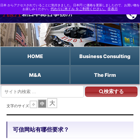
日本 からアクセスされていることに気付きました。日本円 に価格を更新しましたので、お買い物を
お楽しみください。
代わりに米ドル をご利用ください。
非表示
HOME
Business Consulting
M&A
The Firm
検索する
HOME
可信网站有哪些要求？
大
中
小
文字のサイズ
可信网站有哪些要求？