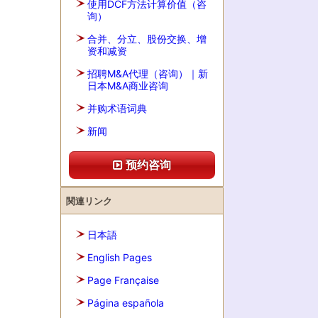
使用DCF方法计算价值（咨
询）
合并、分立、股份交换、增
资和减资
招聘M&A代理（咨询）｜新
日本M&A商业咨询
并购术语词典
新闻
预约咨询
関連リンク
日本語
English Pages
Page Française
Página española