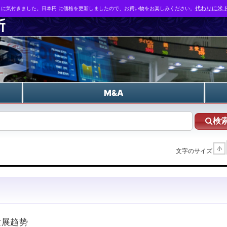
とに気付きました。日本円 に価格を更新しましたので、お買い物をお楽しみください。
代わりに米ド
n
M&A
検
小
文字のサイズ
发展趋势