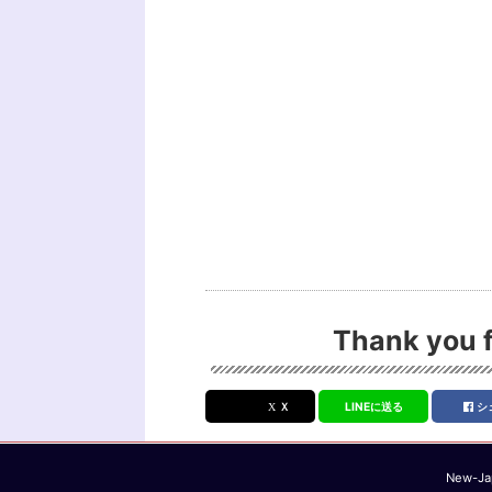
Thank you f
Ｘ
LINEに送る
シ
New-Jap