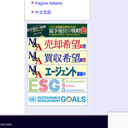
Pagine italiane
中文页面
eserved.