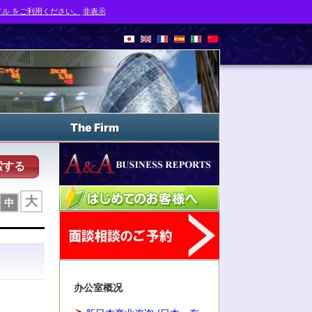
ル をご利用ください。
非表示
The Firm
索する
大
中
办公室概况