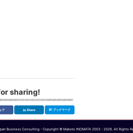
or sharing!
B!
ブックマーク
ェア
Share
an Business Consulting - Copyright © Makoto INOMATA 2003 - 2026. All Rights R