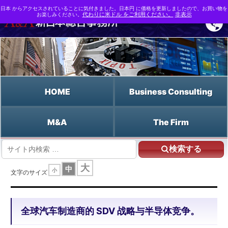
日本 からアクセスされていることに気付きました。日本円 に価格を更新しましたので、お買い物を
お楽しみください。
代わりに米ドル をご利用ください。
非表示
HOME
Business Consulting
M&A
The Firm
検索する
HOME
全球汽车制造商的 SDV 战略与半导体竞争。
大
中
小
文字のサイズ
全球汽车制造商的 SDV 战略与半导体竞争。