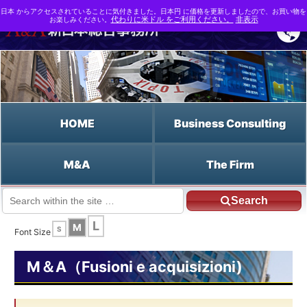
日本 からアクセスされていることに気付きました。日本円 に価格を更新しましたので、お買い物を
お楽しみください。
代わりに米ドル をご利用ください。
非表示
HOME
Business Consulting
M&A
The Firm
Search
JP HOME
Italiano HOME
Le dichiarazioni e le garanzie
L
M
S
Font Size
M＆A（Fusioni e acquisizioni)