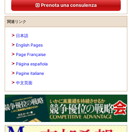
Prenota una consulenza
関連リンク
日本語
English Pages
Page Française
Página española
Pagine italiane
中文页面