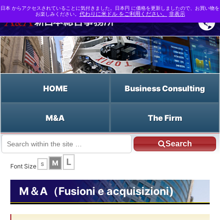
日本 からアクセスされていることに気付きました。日本円 に価格を更新しましたので、お買い物を
お楽しみください。
代わりに米ドル をご利用ください。
非表示
HOME
Business Consulting
M&A
The Firm
Search
JP HOME
Italiano HOME
La legge sugli acquisti annuali
L
M
S
Font Size
M＆A（Fusioni e acquisizioni)