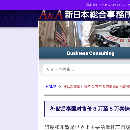
日本 からアクセスされているこ
Business strategy reports, business matching and M&A in Japa
Business Consulting
HOME
补贴后泰国对售价 3 万至 5 万泰铢的电动
补贴后泰国对售价 3 万至 5 万
印度和东盟是世界上主要的摩托车市