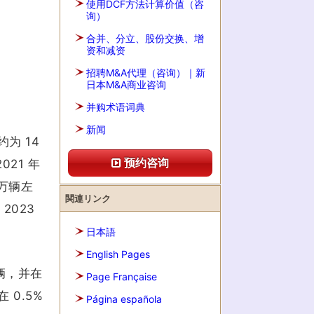
使用DCF方法计算价值（咨
询）
合并、分立、股份交换、增
资和减资
招聘M&A代理（咨询）｜新
日本M&A商业咨询
并购术语词典
新闻
为 14
预约咨询
21 年
 万辆左
関連リンク
2023
日本語
English Pages
 辆，并在
Page Française
 0.5%
Página española