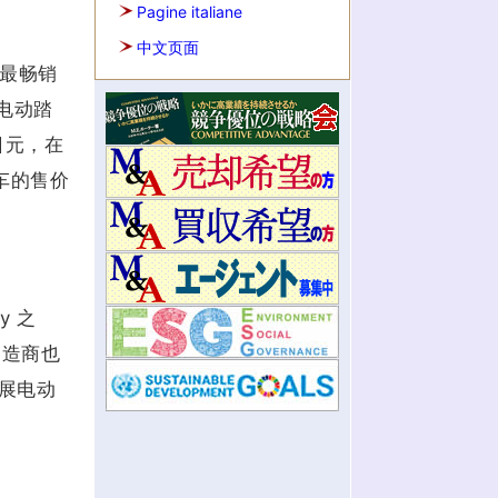
Pagine italiane
中文页面
与最畅销
场电动踏
万日元，在
车的售价
y 之
车制造商也
展电动