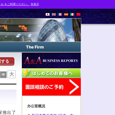
ル をご利用ください。
非表示
The Firm
索する
大
中
办公室概况
家推出了