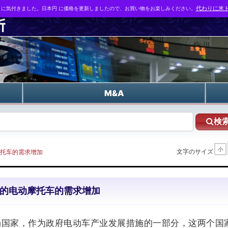
とに気付きました。日本円 に価格を更新しましたので、お買い物をお楽しみください。
代わりに米ド
n
M&A
検
小
文字のサイズ
摩托车的需求增加
泰铢的电动摩托车的需求增加
场国家，作为政府电动车产业发展措施的一部分，这两个国