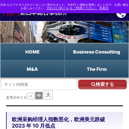
日本 からアクセスされていることに気付きました。日本円 に価格を更新しましたので、お買い物を
お楽しみください。
代わりに米ドル をご利用ください。
非表示
HOME
Business Consulting
M&A
The Firm
検索する
HOME
欧洲采购经理人指数恶化，欧洲美元跌破 2023 年 10 月低点
大
中
小
文字のサイズ
欧洲采购经理人指数恶化，欧洲美元跌破
2023 年 10 月低点