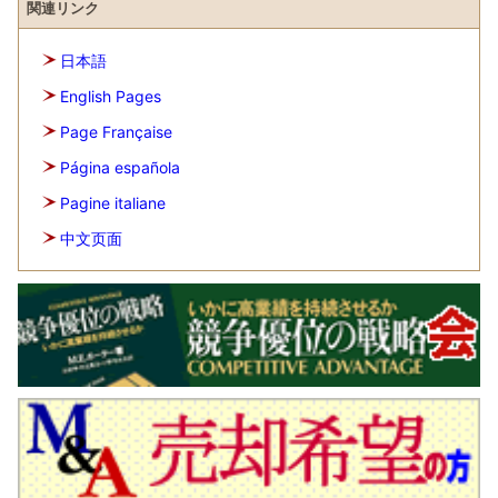
関連リンク
日本語
English Pages
Page Française
Página española
Pagine italiane
中文页面